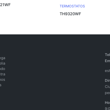
321WF
TERMOSTATOS
TH9320WF
Te
ega
Em
lia
ndo
es
tra
mos
Di
s
Ci
per
Ho
9: