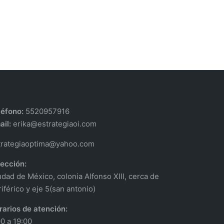
léfono:
5520957916
ail:
erika@estrategiaoi.com
trategiaoptima@yahoo.com
rección:
udad de México, colonia Alfonso XIII, cerca de
iférico y eje 5(san antonio)
rarios de atención:
00 a 19:00