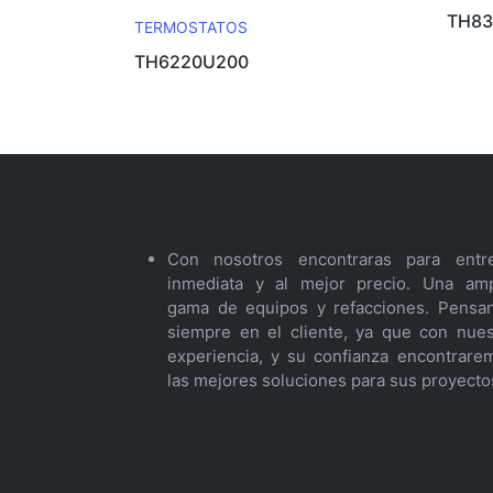
TH8
TERMOSTATOS
TH6220U200
Con nosotros encontraras para entr
inmediata y al mejor precio. Una amp
gama de equipos y refacciones. Pensa
siempre en el cliente, ya que con nues
experiencia, y su confianza encontrare
las mejores soluciones para sus proyecto